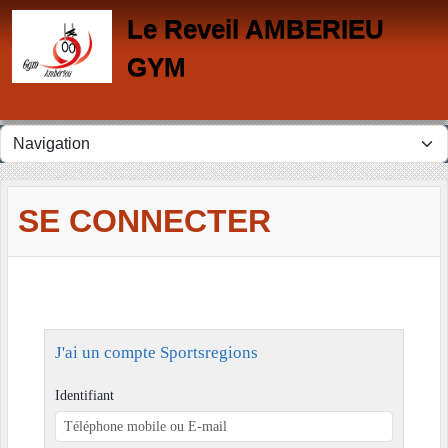
Panneau de gestion des cookies
Le Reveil AMBERIEU
GYM
SE CONNECTER
J'ai un compte Sportsregions
Identifiant